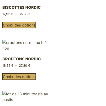
BISCOTTES NORDIC
17,95
€
–
35,88
€
Choix des options
CROÛTONS NORDIC
18,55
€
–
27,80
€
Choix des options