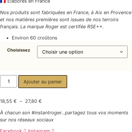
🇫🇷 Élaborés en France
Nos produits sont fabriquées en France, à Aix en Provence
et nos matières premières sont issues de nos terroirs
français. La marque Roger est certifée RSE++.
Environ 60 croûtons
Choisissez
quantité
Ajouter au panier
de
Croûtons
Nordic
Plage
18,55
€
–
27,80
€
de
À chacun son #instantroger…partagez tous vos moments
prix :
sur nos réseaux sociaux
18,55 €
à
Facebook
Instagram