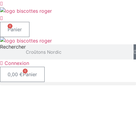
Aller
au
contenu
0
Panier
Rechercher
Connexion
0
0,00
€
Panier