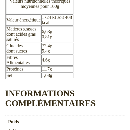
Valeurs nutritionnelles théoriques
moyennes pour 100g
1724 kJ soit 408
Valeur énergétique
kcal
Matières grasses
6,63g
dont acides gras
0,81g
saturés
Glucides
72,4g
dont sucres
5,4g
Fibres
4,6g
Alimentaires
Protéines
11,7g
Sel
1,08g
INFORMATIONS
COMPLÉMENTAIRES
Poids