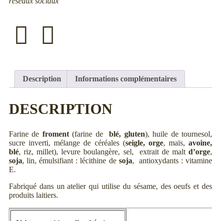
réseaux sociaux
Description
Informations complémentaires
DESCRIPTION
Farine de
froment
(farine de
blé,
gluten
), huile de tournesol,
sucre inverti, mélange de céréales (
seigle, orge
, maïs,
avoine,
blé
, riz, millet), levure boulangère, sel, extrait de malt
d’orge
,
soja
, lin, émulsifiant : lécithine de
soja
, antioxydants : vitamine
E.
Fabriqué dans un atelier qui utilise du sésame, des oeufs et des
produits laitiers.