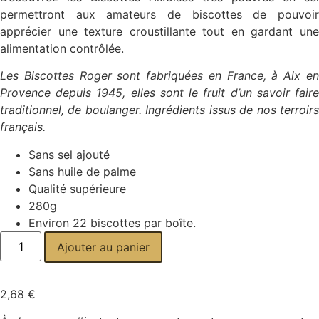
permettront aux amateurs de biscottes de pouvoir
apprécier une texture croustillante tout en gardant une
alimentation contrôlée.
Les Biscottes Roger sont fabriquées en France, à Aix en
Provence depuis 1945, elles sont le fruit d’un savoir faire
traditionnel, de boulanger. Ingrédients issus de nos terroirs
français.
Sans sel ajouté
Sans huile de palme
Qualité supérieure
280g
Environ 22 biscottes par boîte.
quantité
Ajouter au panier
de
Biscottes
Aixoises
sans
sel
2,68
€
ajoutés
(X1)