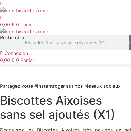
Aller
au
contenu
0,00
€
0
Panier
Rechercher
Connexion
0,00
€
0
Panier
Partagez votre #instantroger sur nos réseaux sociaux
Biscottes Aixoises
sans sel ajoutés (X1)
Découvrez les Biscottes Aixoises très pauvres en sel