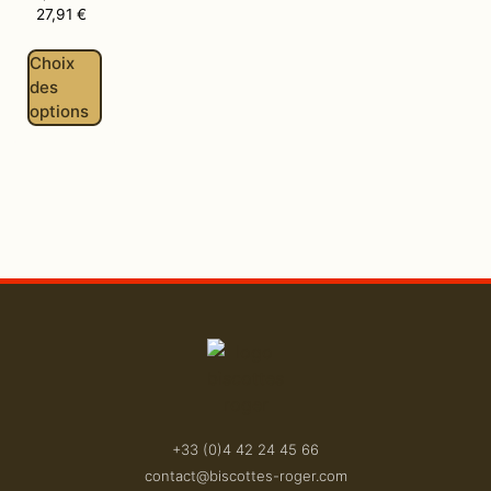
27,91
€
Choix
des
options
+33 (0)4 42 24 45 66
contact@biscottes-roger.com