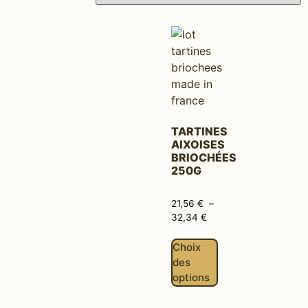
TARTINES
AIXOISES
BRIOCHÉES
250G
21,56
€
–
32,34
€
Choix
des
options